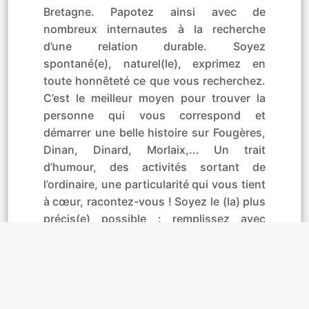
Bretagne. Papotez ainsi avec de
nombreux internautes à la recherche
d’une relation durable. Soyez
spontané(e), naturel(le), exprimez en
toute honnêteté ce que vous recherchez.
C’est le meilleur moyen pour trouver la
personne qui vous correspond et
démarrer une belle histoire sur Fougères,
Dinan, Dinard, Morlaix,... Un trait
d’humour, des activités sortant de
l’ordinaire, une particularité qui vous tient
à cœur, racontez-vous ! Soyez le (la) plus
précis(e) possible : remplissez avec
précision les critères de recherche et
n’oubliez pas de mettre une photo. Vous
avez ainsi toutes les chances de trouver
le ou la célibataire qui vous correspond !