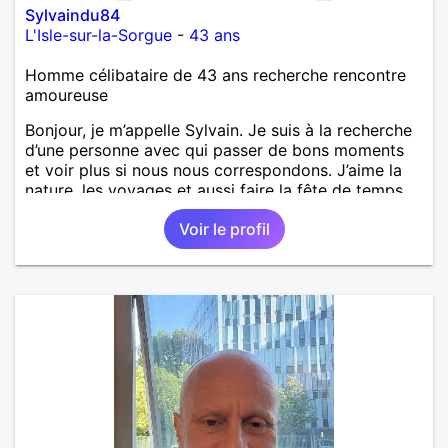
Sylvaindu84
L'Isle-sur-la-Sorgue
-
43 ans
Homme célibataire de 43 ans recherche rencontre
amoureuse
Bonjour, je m’appelle Sylvain. Je suis à la recherche
d’une personne avec qui passer de bons moments
et voir plus si nous nous correspondons. J’aime la
nature, les voyages et aussi faire la fête de temps
en temps ;-)Je suis papa d’un petit garçon de 7 ans
Voir le profil
dont je m’occupe en garde alternée. J’aime à peu
près tous les styles de musique. (Oui je suis pas
trop fan de Jul). Je fais du sport pour garder la
forme et plutôt agréable à regarder. (Enfin je le
pense en tout cas 😂)