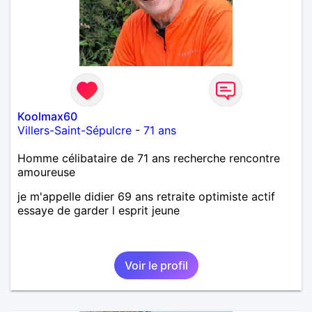
j’aime me trahit une fois, il n’y aura pas de seconde
chance et je l’effacerai à « vitam eternam ».
Néanmoins, je suis un tout petit peu maniaque ainsi
qu’impatient. J’essaye de faire des efforts. Rien de
bien dramatique ! Du moins je le pense……Je suis un
homme facile à vivre. À vous si vous le souhaitez,
d’apprendre à me connaître davantage. J’en serai
ravi….A très bientôt je l’espère.
Koolmax60
Villers-Saint-Sépulcre
-
71 ans
Homme célibataire de 71 ans recherche rencontre
amoureuse
je m'appelle didier 69 ans retraite optimiste actif
essaye de garder l esprit jeune
Voir le profil