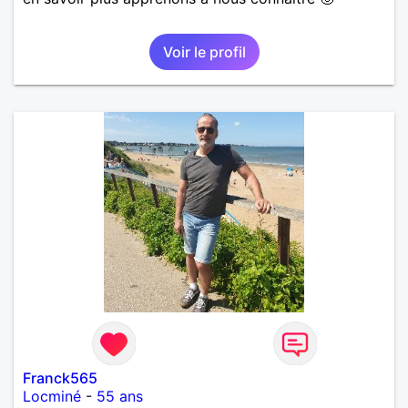
Voir le profil
Franck565
Locminé
-
55 ans