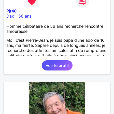
Pjr40
Dax
-
56 ans
Homme célibataire de 56 ans recherche rencontre
amoureuse
Moi, c’est Pierre-Jean, je suis papa d’une ado de 16
ans, ma fierté. Séparé depuis de longues années, je
recherche des affinités amicales afin de rompre une
solitude parfois difficile à gérer ainsi que casser le
vague à l’âme. L’amitié reste extrêmement
Voir le profil
importante à mes yeux mais peut se décliner en des
sentiments plus puissants. « Le temps fera son
œuvre » disait Arthur Schopenhauer, philosophe
allemand que j’adore. J’aime discuter sans pour
autant être trop locace. Je suis bourré de qualités
avec très peu de défauts. Je suis altruiste,
bienveillant, empathique, attentionné, honnête,
respectueux, doux de caractère et compréhensif : je
laisse « glisser » beaucoup de choses. Mais ne vous
m’éprenez pas Mesdames, si une personne que