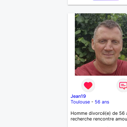
sans prise de tête.
Jean19
Toulouse
-
56 ans
Homme divorcé(e) de 56 
recherche rencontre amo