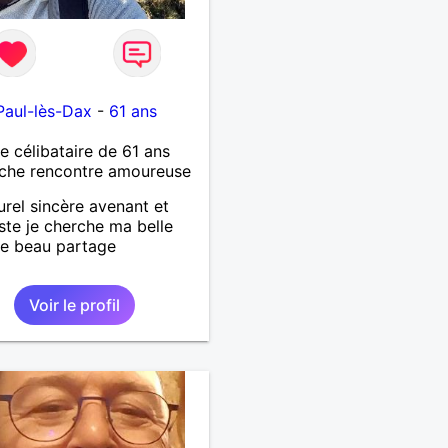
Paul-lès-Dax
-
61 ans
célibataire de 61 ans
che rencontre amoureuse
urel sincère avenant et
ste je cherche ma belle
e beau partage
Voir le profil