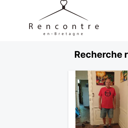
Recherche r