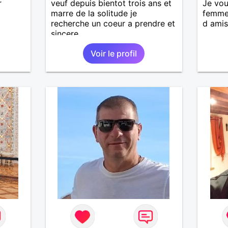
r
veuf depuis bientot trois ans et
Je vou
marre de la solitude je
femme 
recherche un coeur a prendre et
d ami
sincere
Voir le profil