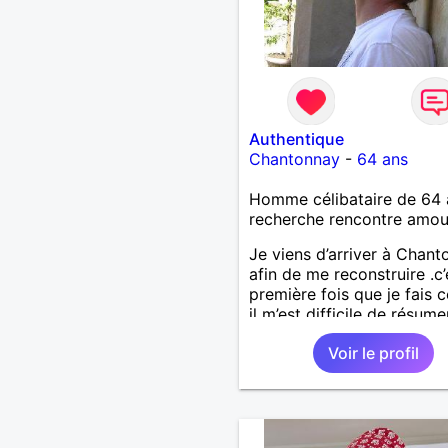
Authentique
Chantonnay
-
64 ans
Homme célibataire de 64 
recherche rencontre amo
Je viens d’arriver à Chan
afin de me reconstruire .c’
première fois que je fais c
il m’est difficile de résume
une vie.je suis à la retraite
Voir le profil
aujourd’hui c’est mon
anniversaire !J’aimerais
rencontrer quelqu’un qui 
les mêmes valeurs qui fon
quelqu’un un être humain