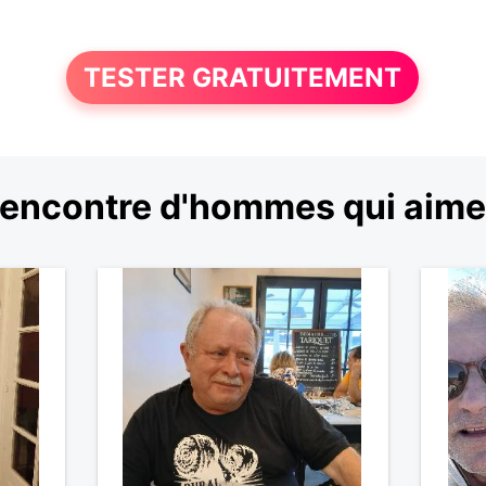
TESTER GRATUITEMENT
encontre d'hommes qui aime