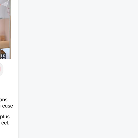
douce,
avec 
de com
confia
relati
une bel
jamais
nouvel
les éc
valeur
simpli
connai
suivi 
précip
faire l
lire.
ans
ureuse
 plus
éel.