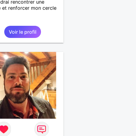
drai rencontrer une
et renforcer mon cercle
s
Voir le profil