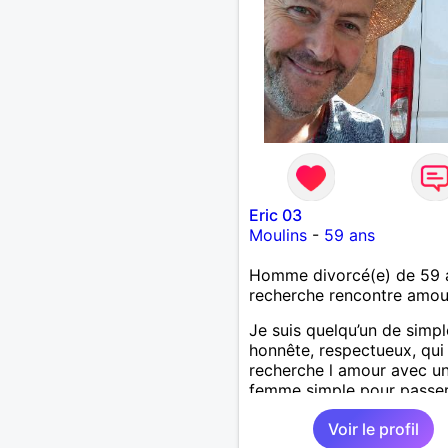
Eric 03
Moulins
-
59 ans
Homme divorcé(e) de 59 
recherche rencontre amo
Je suis quelqu’un de simpl
honnête, respectueux, qui
recherche l amour avec u
femme simple pour passe
moments agréables :discut
Voir le profil
voyager, visiter d’autres p