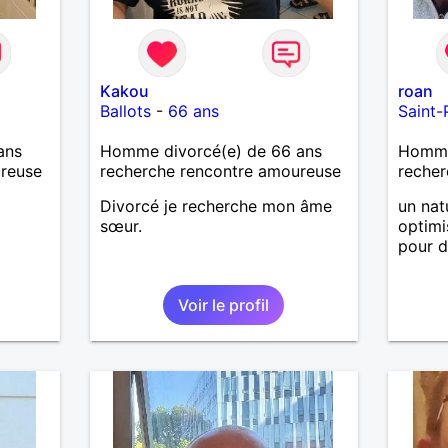
Kakou
roan
Ballots
-
66 ans
Saint-
ans
Homme divorcé(e) de 66 ans
Homme 
ureuse
recherche rencontre amoureuse
recher
Divorcé je recherche mon âme
un nat
sœur.
optimi
pour d
Voir le profil