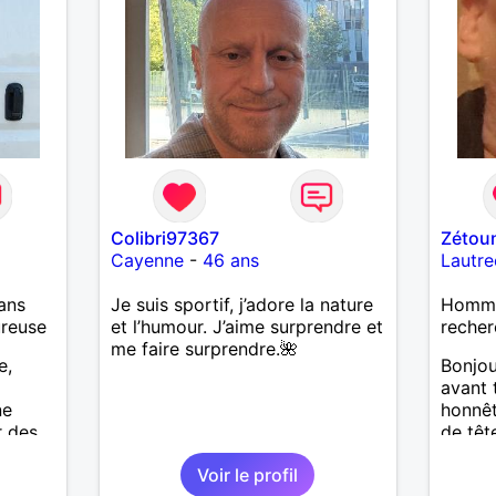
Colibri97367
Zétou
Cayenne
-
46 ans
Lautre
ans
Je suis sportif, j’adore la nature
Homme 
ureuse
et l’humour. J’aime surprendre et
recher
me faire surprendre.🌺
e,
Bonjou
avant 
ne
honnêt
r des
de têt
er,
Voir le profil
ays