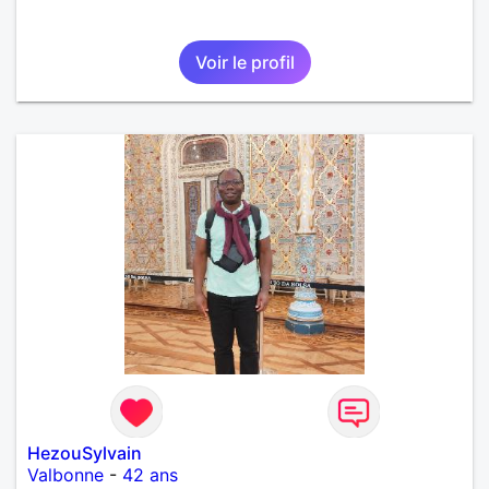
Voir le profil
HezouSylvain
Valbonne
-
42 ans