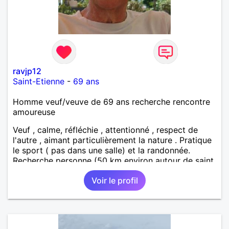
ravjp12
Saint-Etienne
-
69 ans
Homme veuf/veuve de 69 ans recherche rencontre
amoureuse
Veuf , calme, réfléchie , attentionné , respect de
l'autre , aimant particulièrement la nature . Pratique
le sport ( pas dans une salle) et la randonnée.
Recherche personne (50 km environ autour de saint
étienne) pour finir le reste de ma vie , sereinement ,
Voir le profil
en parfaite harmonie et confiance.