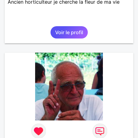
Ancien horticulteur je cherche la fleur de ma vie
Voir le profil