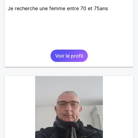
Je recherche une femme entre 70 et 75ans
Voir le profil