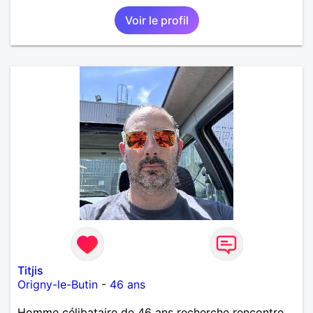
Voir le profil
Titjis
Origny-le-Butin
-
46 ans
Homme célibataire de 46 ans recherche rencontre