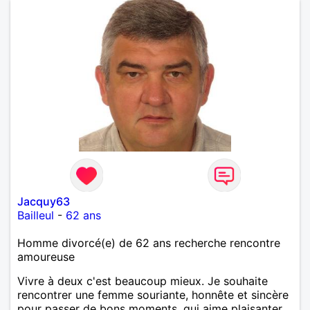
Jacquy63
Bailleul
-
62 ans
Homme divorcé(e) de 62 ans recherche rencontre
amoureuse
Vivre à deux c'est beaucoup mieux. Je souhaite
rencontrer une femme souriante, honnête et sincère
pour passer de bons moments, qui aime plaisanter,