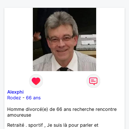
Alexphi
Rodez
-
66 ans
Homme divorcé(e) de 66 ans recherche rencontre
amoureuse
Retraité . sportif , Je suis là pour parler et