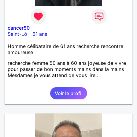
cancer50
Saint-Lô
-
61 ans
Homme célibataire de 61 ans recherche rencontre
amoureuse
recherche femme 50 ans à 60 ans joyeuse de vivre
pour passer de bon moments mains dans la mains
Mesdames je vous attend de vous lire .
Voir le profil