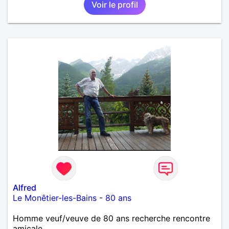
Voir le profil
Alfred
Le Monêtier-les-Bains
-
80 ans
Homme veuf/veuve de 80 ans recherche rencontre
amicale