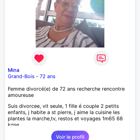
Mina
Grand-Bois
-
72 ans
Femme divorcé(e) de 72 ans recherche rencontre
amoureuse
Suis divorcee, vit seule, 1 fille é couple 2 petits
enfants, j habite a st pierre, j aime la cuisine les
plantes la marche,tv, restos et voyages 1m65 68
kgse
Voir le profil