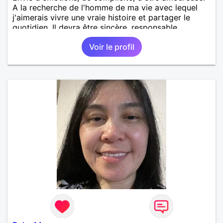
A la recherche de l'homme de ma vie avec lequel
j'aimerais vivre une vraie histoire et partager le
quotidien. Il devra être sincère, responsable,
ambitieux, entreprenant, fort de caractère et avec le
Voir le profil
sens de l'humour. Il saura me chouchouter et me
mettre en valeur, me donner son amour et attention.
Merci de m'avoir lu et à bientôt...