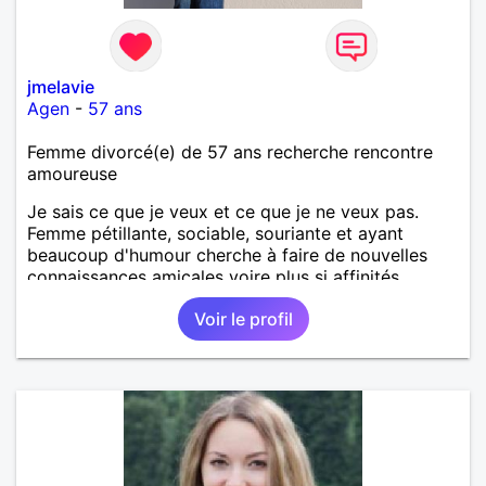
jmelavie
Agen
-
57 ans
Femme divorcé(e) de 57 ans recherche rencontre
amoureuse
Je sais ce que je veux et ce que je ne veux pas.
Femme pétillante, sociable, souriante et ayant
beaucoup d'humour cherche à faire de nouvelles
connaissances amicales voire plus si affinités.
Voir le profil