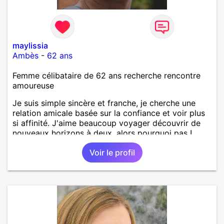
maylissia
Ambès
-
62 ans
Femme célibataire de 62 ans recherche rencontre
amoureuse
Je suis simple sincère et franche, je cherche une
relation amicale basée sur la confiance et voir plus
si affinité. J'aime beaucoup voyager découvrir de
nouveaux horizons à deux, alors pourquoi pas !
Voir le profil