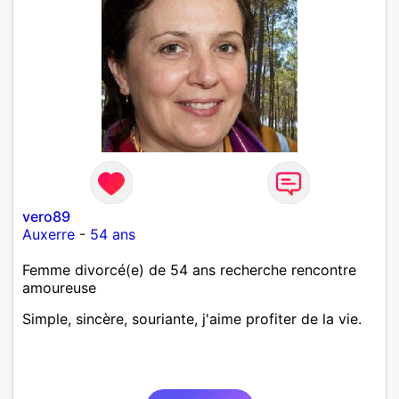
vero89
Auxerre
-
54 ans
Femme divorcé(e) de 54 ans recherche rencontre
amoureuse
Simple, sincère, souriante, j'aime profiter de la vie.