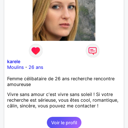
karele
Moulins
-
26 ans
Femme célibataire de 26 ans recherche rencontre
amoureuse
Vivre sans amour c'est vivre sans soleil ! Si votre
recherche est sérieuse, vous êtes cool, romantique,
câlin, sincère, vous pouvez me contacter !
Voir le profil