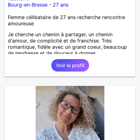
Bourg-en-Bresse
-
27 ans
Femme célibataire de 27 ans recherche rencontre
amoureuse
Je cherche un chemin à partager, un chemin
d'amour, de complicité et de franchise. Très
romantique, fidèle avec un grand coeur, beaucoup
de tendresse et de douceur à donner.
Voir le profil