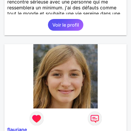
rencontre sérieuse avec une personne qui me
ressemblera un minimum. j'ai des défauts comme
tout le monde et souhaite une vie sereine dans une
relation sur du long terme.
Voir le profil
flauriane