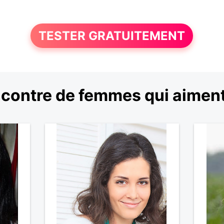
TESTER GRATUITEMENT
contre de femmes qui aiment