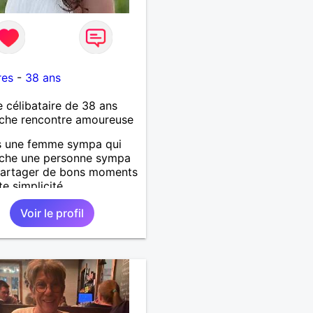
res
-
38 ans
célibataire de 38 ans
che rencontre amoureuse
s une femme sympa qui
rche une personne sympa
partager de bons moments
te simplicité.
Voir le profil