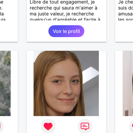
ne
Libre de tout engagement, je
Je che
e.
recherche qui saura m'aimer à
suis d
la
ma juste valeur, je recherche
amusan
uis
quelqu'un d'agréable et facile à
les sor
vivre.
Voir le profil