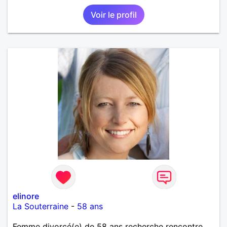
Voir le profil
elinore
La Souterraine
-
58 ans
Femme divorcé(e) de 58 ans recherche rencontre