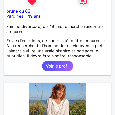
brune du 63
Pardines
-
49 ans
Femme divorcé(e) de 49 ans recherche rencontre
amoureuse
Envie d'émotions, de complicité, d'être amoureuse.
A la recherche de l'homme de ma vie avec lequel
j'aimerais vivre une vraie histoire et partager le
quotidien. Il devra être sincère, responsable,
ambitieux, entreprenant, fort de caractère et avec le
Voir le profil
sens de l'humour. Il saura me chouchouter et me
mettre en valeur, me donner son amour et attention.
Merci de m'avoir lu et à bientôt...