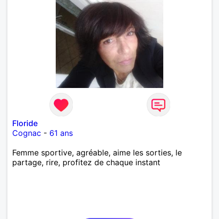
Floride
Cognac
-
61 ans
Femme sportive, agréable, aime les sorties, le
partage, rire, profitez de chaque instant