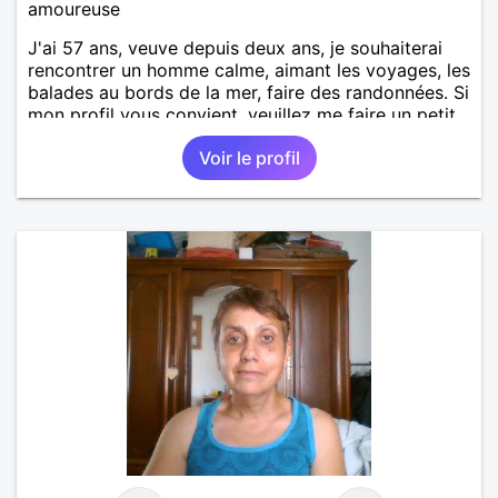
amoureuse
J'ai 57 ans, veuve depuis deux ans, je souhaiterai
rencontrer un homme calme, aimant les voyages, les
balades au bords de la mer, faire des randonnées. Si
mon profil vous convient, veuillez me faire un petit
coucou.
Voir le profil