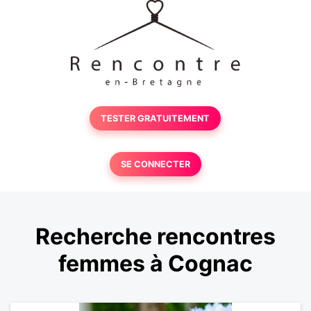
TESTER GRATUITEMENT
SE CONNECTER
Recherche rencontres
femmes à Cognac