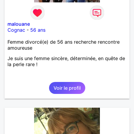
malouane
Cognac
-
56 ans
Femme divorcé(e) de 56 ans recherche rencontre
amoureuse
Je suis une femme sincère, déterminée, en quête de
la perle rare !
Voir le profil