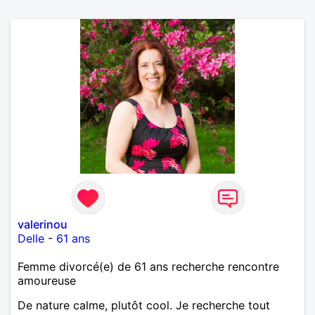
valerinou
Delle
-
61 ans
Femme divorcé(e) de 61 ans recherche rencontre
amoureuse
De nature calme, plutôt cool. Je recherche tout