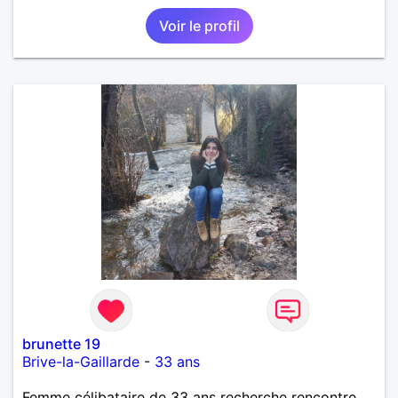
Voir le profil
brunette 19
Brive-la-Gaillarde
-
33 ans
Femme célibataire de 33 ans recherche rencontre