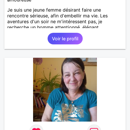
Je suis une jeune femme désirant faire une
rencontre sérieuse, afin d'embellir ma vie. Les
aventures d'un soir ne m'intéressent pas, je
recherche un homme attentionné, élégant,
romantique, sensible.
Voir le profil