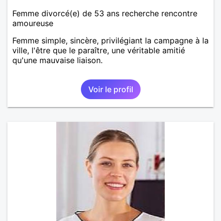
Femme divorcé(e) de 53 ans recherche rencontre
amoureuse
Femme simple, sincère, privilégiant la campagne à la
ville, l'être que le paraître, une véritable amitié
qu'une mauvaise liaison.
Voir le profil