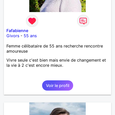
Fafabienne
Givors
-
55 ans
Femme célibataire de 55 ans recherche rencontre
amoureuse
Vivre seule c'est bien mais envie de changement et
la vie à 2 c'est encore mieux.
Voir le profil