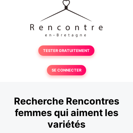
TESTER GRATUITEMENT
SE CONNECTER
Recherche Rencontres
femmes qui aiment les
variétés