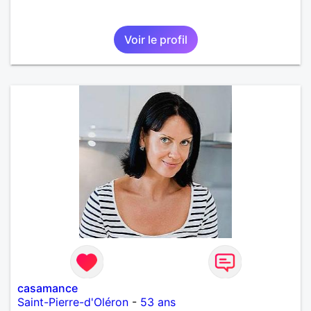
Voir le profil
casamance
Saint-Pierre-d'Oléron
-
53 ans