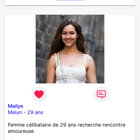
Mailye
Melun
-
29 ans
Femme célibataire de 29 ans recherche rencontre
amoureuse