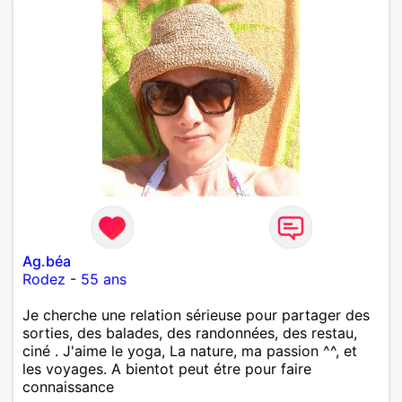
Ag.béa
Rodez
-
55 ans
Je cherche une relation sérieuse pour partager des
sorties, des balades, des randonnées, des restau,
ciné . J'aime le yoga, La nature, ma passion ^^, et
les voyages. A bientot peut étre pour faire
connaissance