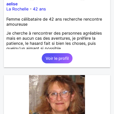
aelise
La Rochelle
-
42 ans
Femme célibataire de 42 ans recherche rencontre
amoureuse
Je cherche à rencontrer des personnes agréables
mais en aucun cas des aventures, je préfère la
patience, le hasard fait si bien les choses, puis
quelqu'un aimant si possible.
Voir le profil