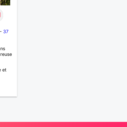
-
37
ans
ureuse
e et