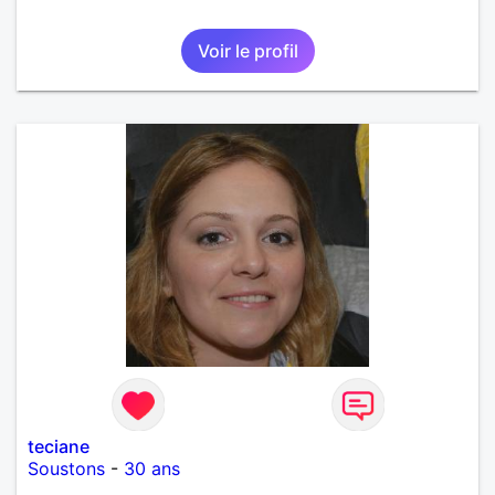
Voir le profil
teciane
Soustons
-
30 ans