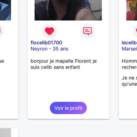
flocelib01700
leceli
Neyron
-
35 ans
Marsei
se
bonjour je mapelle Florent je
Homme 
suis celib sans enfant
recher
Je ne 
qu'une
Voir le profil