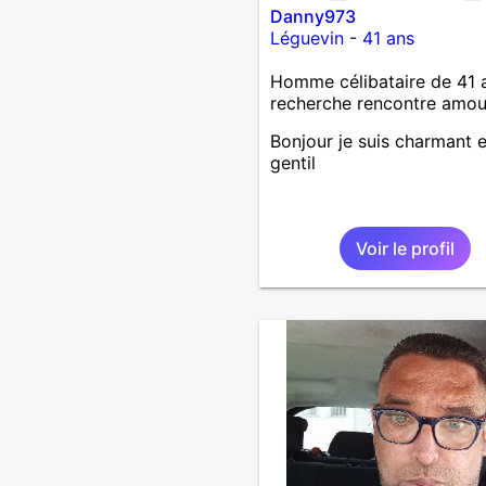
Danny973
Léguevin
-
41 ans
Homme célibataire de 41 
recherche rencontre amo
Bonjour je suis charmant e
gentil
Voir le profil