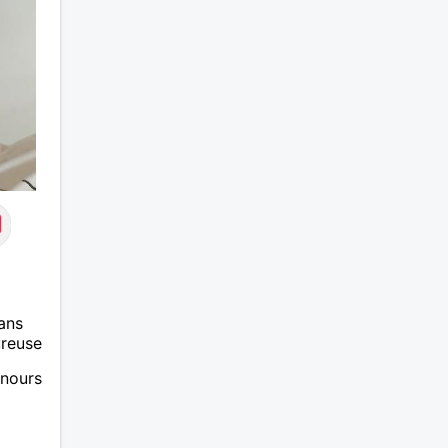
ans
ureuse
unours