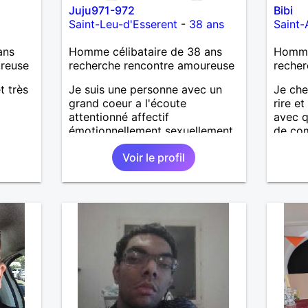
Juju971-972
Bibi
Saint-Leu-d'Esserent
-
38 ans
Saint
ans
Homme célibataire de 38 ans
Homme 
ureuse
recherche rencontre amoureuse
recher
t très
Je suis une personne avec un
Je che
grand coeur a l'écoute
rire et
attentionné affectif
avec 
émotionnellement sexuellement
de com
joyeux drôle amusant a l'écoute
affinit
Voir le profil