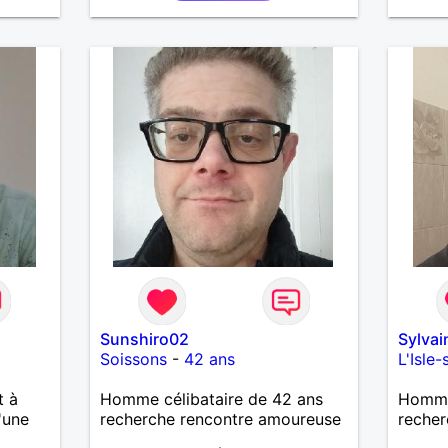
une re
Sunshiro02
Sylva
Soissons
-
42 ans
L'Isle
t à
Homme célibataire de 42 ans
Homme 
'une
recherche rencontre amoureuse
recher