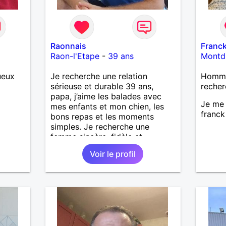
Raonnais
Franc
Raon-l'Etape
-
39 ans
Montdi
ueux
Je recherche une relation
Homme 
sérieuse et durable 39 ans,
recher
papa, j’aime les balades avec
Je me 
mes enfants et mon chien, les
franck
bons repas et les moments
simples. Je recherche une
femme sincère, fidèle et
sérieuse, avec qui construire une
Voir le profil
belle histoire. Je ne veux pas
perdre mon temps, juste trouver
la bonne personne. ❤️