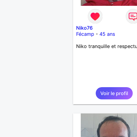
Niko76
Fécamp
-
45 ans
Niko tranquille et respect
Voir le profil