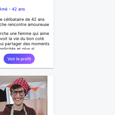
-Amé
-
42 ans
célibataire de 42 ans
che rencontre amoureuse
rche une femme qui aime
 voit la vie du bon coté
qui partager des moments
plicités et plus si
és.
Voir le profil