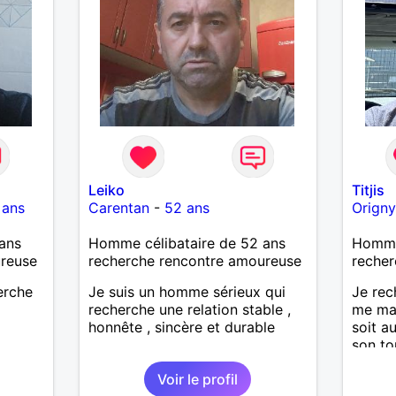
Leiko
Titjis
 ans
Carentan
-
52 ans
Origny
ans
Homme célibataire de 52 ans
Homme 
ureuse
recherche rencontre amoureuse
recher
herche
Je suis un homme sérieux qui
Je rec
recherche une relation stable ,
me ma
honnête , sincère et durable
soit a
son to
simpli
Voir le profil
ces dé