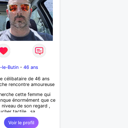
-le-Butin
-
46 ans
célibataire de 46 ans
che rencontre amoureuse
herche cette femme qui
nque énormément que ce
u niveau de son regard ,
ucher tactile , sa
cité , sa douceur bref tout
Voir le profil
fauts et ses qualités pour