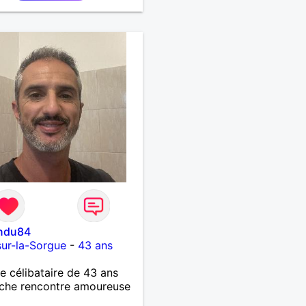
lation pérenne
indu84
-sur-la-Sorgue
-
43 ans
célibataire de 43 ans
che rencontre amoureuse