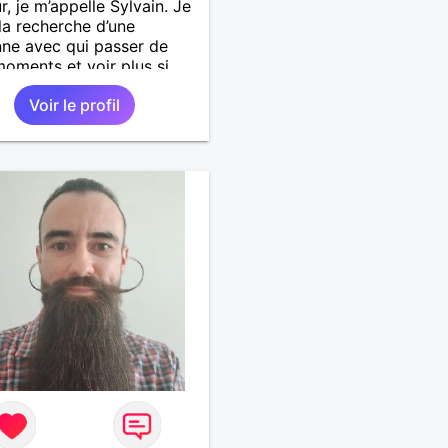
r, je m’appelle Sylvain. Je
 la recherche d’une
ne avec qui passer de
oments et voir plus si
nous correspondons.
Voir le profil
 la nature, les voyages et
faire la fête de temps en
;-)Je suis papa d’un petit
 de 7 ans dont je
pe en garde alternée.
 à peu près tous les styles
ique. (Oui je suis pas trop
 Jul). Je fais du sport
arder la forme et plutôt
le à regarder. (Enfin je le
en tout cas 😂)