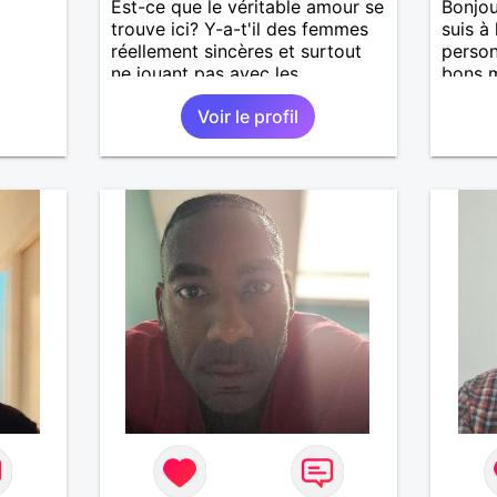
Est-ce que le véritable amour se
Bonjou
trouve ici? Y-a-t'il des femmes
suis à
réellement sincères et surtout
person
ne jouant pas avec les
bons m
sentiments des hommes? Etant
nous 
Voir le profil
un homme protecteur et
J’aime
bienveillant, je veux continuer
aussi 
d'y croire et pouvoir enfin
temps 
former la petite famille que je
garçon
désir temps. Faux profil,
m’occu
profiteuse et autres joyeuseté
J’aime
passer votre chemin, vous ne
de mus
m'intéressez pas du tout!
fan de
pour g
agréab
pense 