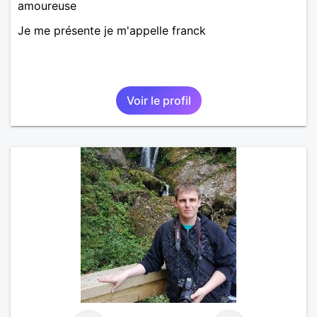
amoureuse
Je me présente je m'appelle franck
Voir le profil