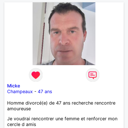
Micke
Champeaux
-
47 ans
Homme divorcé(e) de 47 ans recherche rencontre
amoureuse
Je voudrai rencontrer une femme et renforcer mon
cercle d amis