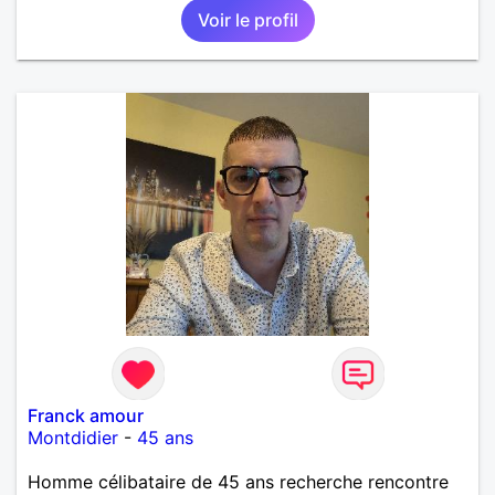
Voir le profil
amoureuse et sérieuse.
Franck amour
Montdidier
-
45 ans
Homme célibataire de 45 ans recherche rencontre