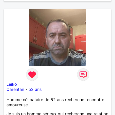
trop fan de Jul). Je fais du sport pour garder la
forme et plutôt agréable à regarder. (Enfin je le
pense en tout cas 😂)
Leiko
Carentan
-
52 ans
Homme célibataire de 52 ans recherche rencontre
amoureuse
Je suis un homme sérieux qui recherche une relation