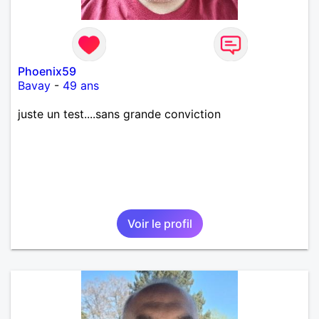
Phoenix59
Bavay
-
49 ans
juste un test....sans grande conviction
Voir le profil