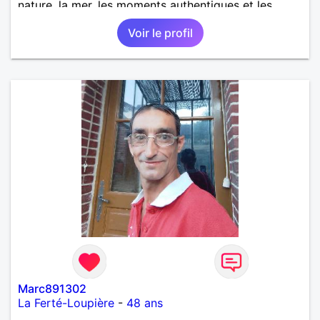
nature, la mer, les moments authentiques et les
personnes au grand cœur 🌊🌿 Très câlin et
Voir le profil
affectueux, j’adore les petits moments de tendresse
et les calinous réguliers 😊❤️ La solitude finit parfois
par peser, alors si tu es en Nouvelle-Calédonie et
que tu crois encore à un amour vrai, prenons le
temps de discuter… et laissons l’avenir nous guider
🌹
Marc891302
La Ferté-Loupière
-
48 ans