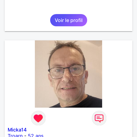
Voir le profil
Micka14
Troarn
-
52 ans