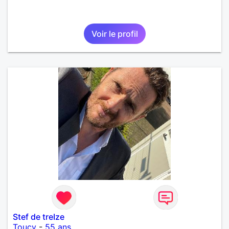
Voir le profil
Stef de treIze
Toucy
-
55 ans