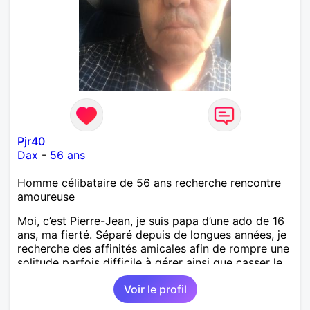
Pjr40
Dax
-
56 ans
Homme célibataire de 56 ans recherche rencontre
amoureuse
Moi, c’est Pierre-Jean, je suis papa d’une ado de 16
ans, ma fierté. Séparé depuis de longues années, je
recherche des affinités amicales afin de rompre une
solitude parfois difficile à gérer ainsi que casser le
vague à l’âme. L’amitié reste extrêmement
Voir le profil
importante à mes yeux mais peut se décliner en des
sentiments plus puissants. « Le temps fera son