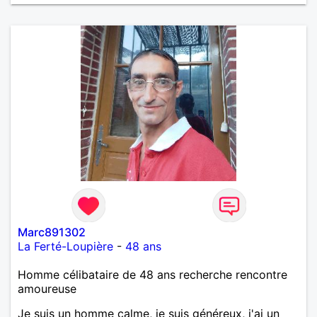
œuvre » disait Arthur Schopenhauer, philosophe
allemand que j’adore. J’aime discuter sans pour
autant être trop locace. Je suis bourré de qualités
avec très peu de défauts. Je suis altruiste,
bienveillant, empathique, attentionné, honnête,
respectueux, doux de caractère et compréhensif : je
laisse « glisser » beaucoup de choses. Mais ne vous
m’éprenez pas Mesdames, si une personne que
j’aime me trahit une fois, il n’y aura pas de seconde
chance et je l’effacerai à « vitam eternam ».
Néanmoins, je suis un tout petit peu maniaque ainsi
qu’impatient. J’essaye de faire des efforts. Rien de
bien dramatique ! Du moins je le pense……Je suis un
homme facile à vivre. À vous si vous le souhaitez,
d’apprendre à me connaître davantage. J’en serai
ravi….A très bientôt je l’espère.
Marc891302
La Ferté-Loupière
-
48 ans
Homme célibataire de 48 ans recherche rencontre
amoureuse
Je suis un homme calme, je suis généreux, j'ai un