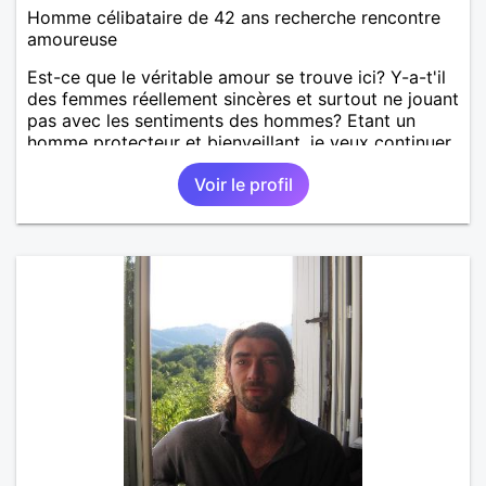
Homme célibataire de 42 ans recherche rencontre
amoureuse
Est-ce que le véritable amour se trouve ici? Y-a-t'il
des femmes réellement sincères et surtout ne jouant
pas avec les sentiments des hommes? Etant un
homme protecteur et bienveillant, je veux continuer
d'y croire et pouvoir enfin former la petite famille
Voir le profil
que je désir temps. Faux profil, profiteuse et autres
joyeuseté passer votre chemin, vous ne
m'intéressez pas du tout!