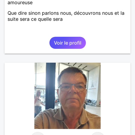
amoureuse
Que dire sinon parlons nous, découvrons nous et la
suite sera ce quelle sera
Voir le profil