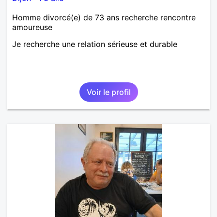
Homme divorcé(e) de 73 ans recherche rencontre
amoureuse
Je recherche une relation sérieuse et durable
Voir le profil