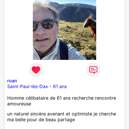
roan
Saint-Paul-lès-Dax
-
61 ans
Homme célibataire de 61 ans recherche rencontre
amoureuse
un naturel sincère avenant et optimiste je cherche
ma belle pour de beau partage