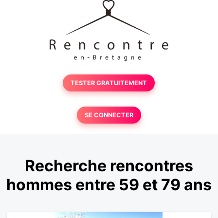
TESTER GRATUITEMENT
SE CONNECTER
Recherche rencontres
hommes entre 59 et 79 ans