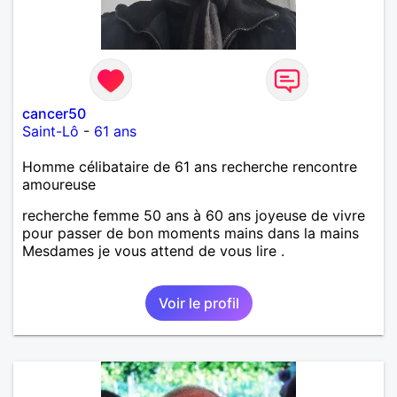
cancer50
Saint-Lô
-
61 ans
Homme célibataire de 61 ans recherche rencontre
amoureuse
recherche femme 50 ans à 60 ans joyeuse de vivre
pour passer de bon moments mains dans la mains
Mesdames je vous attend de vous lire .
Voir le profil