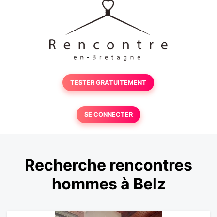
TESTER GRATUITEMENT
SE CONNECTER
Recherche rencontres
hommes à Belz