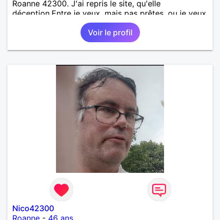
Roanne 42300. J'ai repris le site, qu'elle
déception.Entre je veux, mais pas prêtes. ou je veux
répondre quand quand j'en ais envie. Stop sois on
Voir le profil
ais ai là pour partager où retrouver vous!. Une
impression d'être ce que l'on as vécu au temps du
bal qu'elles sont là sur le banc et de ne pas vouloir
danser !pourquoi être sur le site ? heureusement j'ai
pris un abonnement sur 1 mois mais je ne ne
renouvelle pas ?. Gros soucie des abonnées qui ne
veulent ?? Je ne sais quoi ?
Nico42300
Roanne
-
46 ans