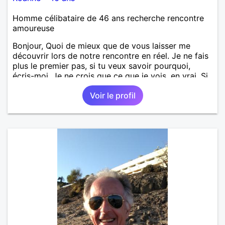
Homme célibataire de 46 ans recherche rencontre
amoureuse
Bonjour, Quoi de mieux que de vous laisser me
découvrir lors de notre rencontre en réel. Je ne fais
plus le premier pas, si tu veux savoir pourquoi,
écris-moi. Je ne crois que ce que je vois, en vrai. Si
tu souhaites voir + de photos, envoie-moi un coup
Voir le profil
de cœur pour avoir accès à mon album privé, mes
photos de famille et avec mes ami(e)s, entre autres,
sinon c'est que ma vie ne t'intéresse pas. N'hésites
pas à m'écrire en premier je n'ai jamais mordu
personne, surtout une fois que j'ai mangé.