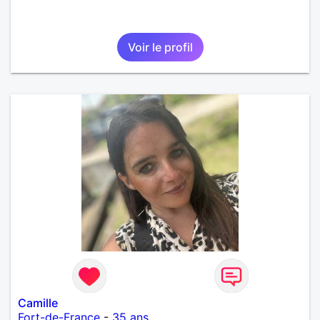
Voir le profil
Camille
Fort-de-France
-
35 ans