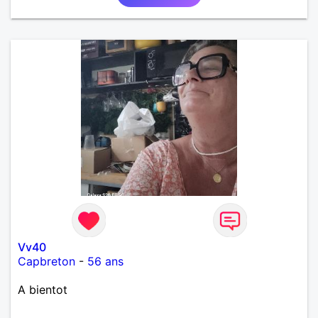
Vv40
Capbreton
-
56 ans
A bientot