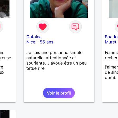
Catalea
Shad
Nice
-
55 ans
Muret
ns
Je suis une personne simple,
Femme
ureuse
naturelle, attentionnée et
recher
souriante. J'avoue être un peu
ce
j'aime
têtue rire
eux
de sin
durabl
Voir le profil