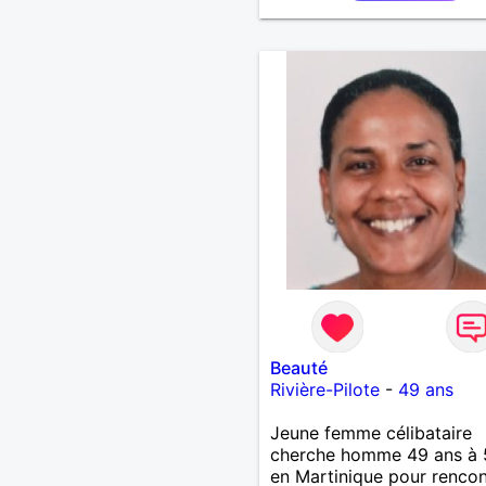
de préférence même adult
qui n aurait garder aucun
contact avec une où plusi
ex...si vous correspondez
recherche ecrivez moi je 
répondrai...
Beauté
Rivière-Pilote
-
49 ans
Jeune femme célibataire
cherche homme 49 ans à 
en Martinique pour rencon