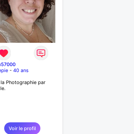
u57000
epie
-
40 ans
 la Photographie par
le.
Voir le profil