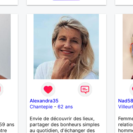
es et
nouveaux trucs techniques et
sur la vie des êtres vivants. J
eurs
aime danser, faire la fête. Je ne
 à ma
bois pratiquement pas d alcool,
vous
je fume rarement, je ris souvent.
Je cherche un vrai amoureux
pour continuer à profiter de la
vie mais à deux. Je peux tout
faire toute seule, mais j en ai
marre je veux partagé et rigoler
Alexandra35
Nad5
Chantepie
-
62 ans
Villeu
Envie de découvrir des lieux,
Femme 
59 ans
partager des bonheurs simples
relati
tre
au quotidien, d'échanger des
homme