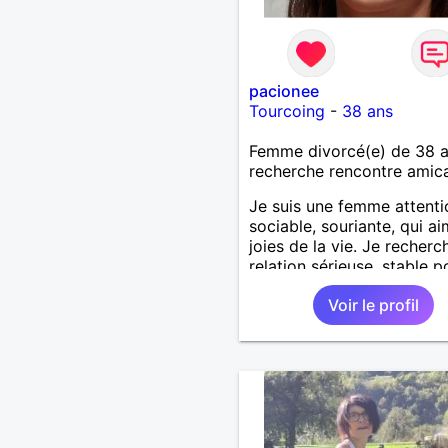
pacionee
Tourcoing
-
38 ans
Femme divorcé(e) de 38 
recherche rencontre amic
Je suis une femme attenti
sociable, souriante, qui ai
joies de la vie. Je recherc
relation sérieuse, stable p
rencontre sur la région de
Voir le profil
Tourcoing. Ceux qui sont 
loin, merci de ne pas me
contacter et pour les autr
ne manquerais pas de vou
répondre et ce sera avec pl