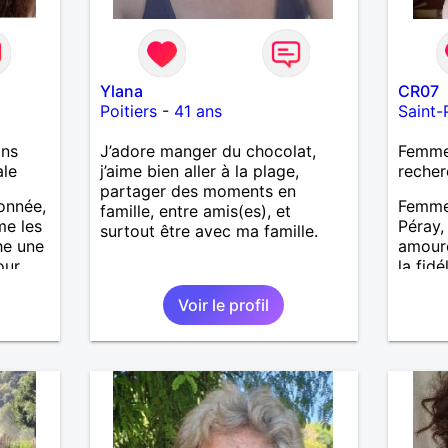
Ylana
CR07
Poitiers
-
41 ans
Saint-
ans
J’adore manger du chocolat,
Femme
ale
j’aime bien aller à la plage,
recher
partager des moments en
onnée,
Femme 
famille, entre amis(es), et
me les
Péray,
surtout être avec ma famille.
he une
amoure
our
la fidé
aventu
Voir le profil
trop
une re
échan
es je
savoir 
s
les deu
aisir.
Au plai