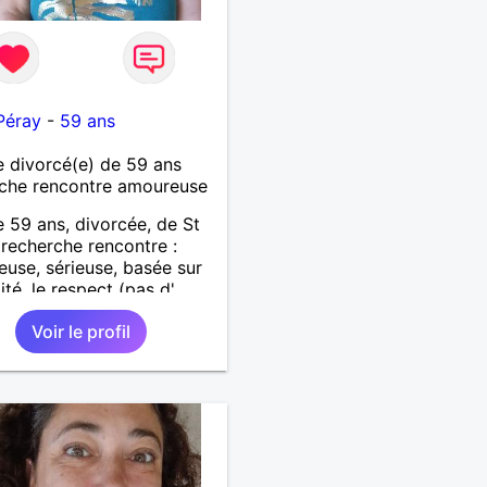
Péray
-
59 ans
 divorcé(e) de 59 ans
che rencontre amoureuse
59 ans, divorcée, de St
 recherche rencontre :
use, sérieuse, basée sur
lité, le respect (pas d'
re d'un soir). Rien ne vaut
Voir le profil
ncontre après quelques
ges par messages pour
si il y a un feeling entre
x et le désir de se revoir.
sir de se découvrir...