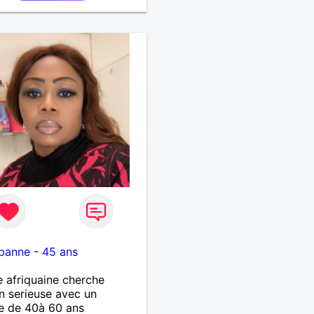
8
rbanne
-
45 ans
afriquaine cherche
on serieuse avec un
 de 40à 60 ans