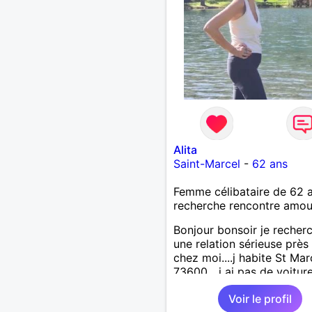
Alita
Saint-Marcel
-
62 ans
Femme célibataire de 62 
recherche rencontre amo
Bonjour bonsoir je recher
une relation sérieuse près
chez moi....j habite St Mar
73600....j ai pas de voitur
50km ... quelqu'un qui aur
Voir le profil
entre 55 et 64 ans...sans 