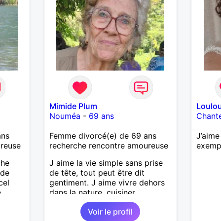
Mimide Plum
Loulo
Nouméa
-
69 ans
Chant
ans
Femme divorcé(e) de 69 ans
J’aime
ureuse
recherche rencontre amoureuse
exemp
che
J aime la vie simple sans prise
 de
de tête, tout peut être dit
cel
gentiment. J aime vivre dehors
e
dans la nature, cuisiner,
ait
randonner, camper, voyager,
Voir le profil
enfants
découvrir, comprendre des