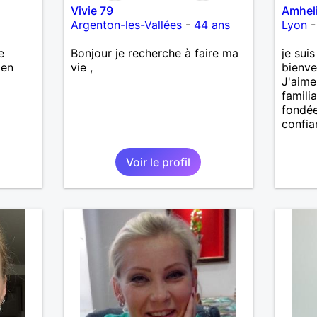
Vivie 79
Amhel
Argenton-les-Vallées
-
44 ans
Lyon
e
Bonjour je recherche à faire ma
je sui
ien
vie ,
bienve
J'aime 
familia
fondée
confia
Voir le profil