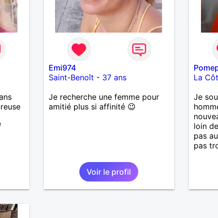
dis peut-être à bientôt
Cordialement Pour aventures
ramasseurs de monnaie, je ne
suis pas des vôtres
Emi974
Pome
Saint-Benoît
-
37 ans
La Côt
ans
Je recherche une femme pour
Je sou
ureuse
amitié plus si affinité 😉
homme 
nouve
e
loin d
pas au
pas tr
Voir le profil