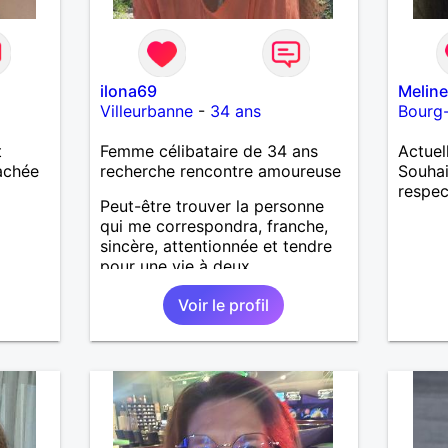
ilona69
Melin
Villeurbanne
-
34 ans
Bourg-
t
Femme célibataire de 34 ans
Actuel
tachée
recherche rencontre amoureuse
Souhai
respe
Peut-être trouver la personne
qui me correspondra, franche,
sincère, attentionnée et tendre
pour une vie à deux.
Voir le profil