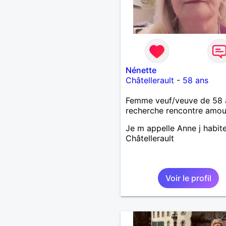
Nénette
Châtellerault
-
58 ans
Femme veuf/veuve de 58 
recherche rencontre amo
Je m appelle Anne j habit
Châtellerault
Voir le profil