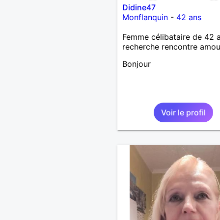
Didine47
Monflanquin
-
42 ans
Femme célibataire de 42 
recherche rencontre amo
Bonjour
Voir le profil