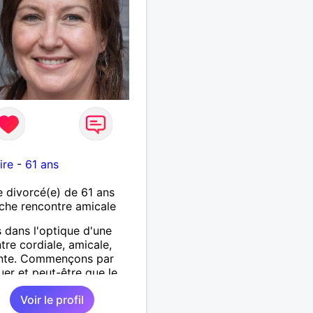
ire
-
61 ans
divorcé(e) de 61 ans
che rencontre amicale
s dans l'optique d'une
tre cordiale, amicale,
ante. Commençons par
uer et peut-être que le
 se chargera du reste.
Voir le profil