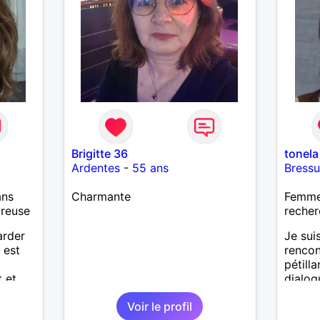
Brigitte 36
tonela
Ardentes
-
55 ans
Bressu
ans
Charmante
Femme 
ureuse
recher
arder
Je sui
 est
rencon
pétill
 et
dialog
 qui
destin
Voir le profil