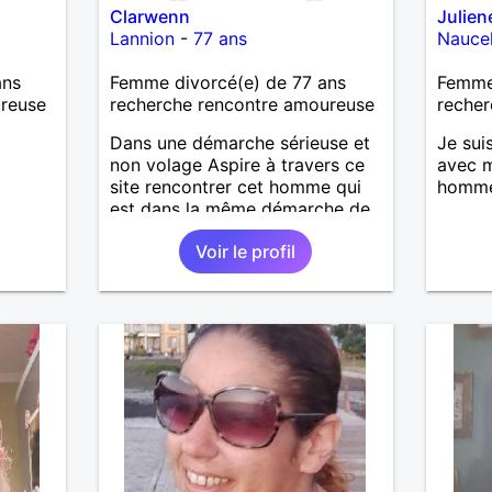
Clarwenn
Julien
Lannion
-
77 ans
Naucel
ans
Femme divorcé(e) de 77 ans
Femme
ureuse
recherche rencontre amoureuse
recher
Dans une démarche sérieuse et
Je suis
non volage Aspire à travers ce
avec m
site rencontrer cet homme qui
homme 
est dans la même démarche de
sincérité et ce vouloir continuer
Voir le profil
son chemin à deux. Dans le plus
grand respect, affection. Pour
une petite présentation D'un
caractère spontané ouvert jeune
blagueur affectueux fidèle.
Préférant échanger avec la
personne qui est dans la même
démarche Pour aboutir
éventuellement à une rencontre
en toute courtoisie. Il n'y a que
cette dernière de vraie. Je vous