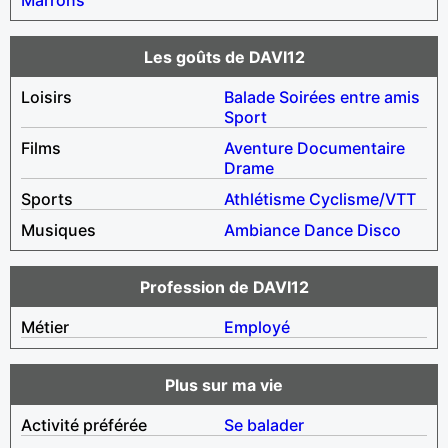
Les goûts de DAVI12
Loisirs
Balade
Soirées entre amis
Sport
Films
Aventure
Documentaire
Drame
Sports
Athlétisme
Cyclisme/VTT
Musiques
Ambiance
Dance
Disco
Profession de DAVI12
Métier
Employé
Plus sur ma vie
Activité préférée
Se balader