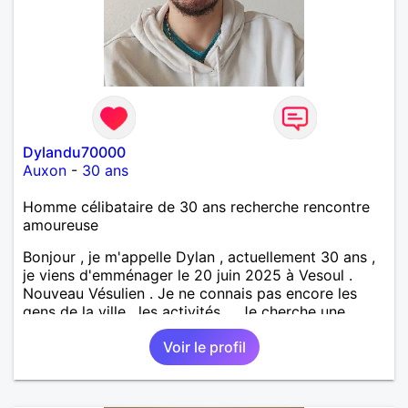
Dylandu70000
Auxon
-
30 ans
Homme célibataire de 30 ans recherche rencontre
amoureuse
Bonjour , je m'appelle Dylan , actuellement 30 ans ,
je viens d'emménager le 20 juin 2025 à Vesoul .
Nouveau Vésulien . Je ne connais pas encore les
gens de la ville , les activités ... Je cherche une
relation sérieuse pour avoir 2 enfants , je suis
Voir le profil
quelqu'un de sérieux et calme . Je cherche une
femme attentionnée et à l'écoute , honnête surtout
car je le suis . Une relation passe avant tout par la
confiance et le soutien !