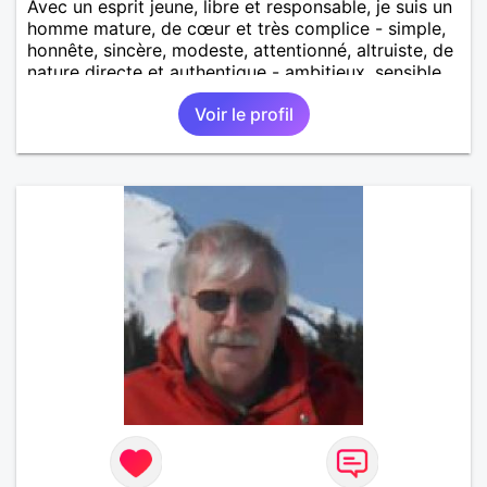
Avec un esprit jeune, libre et responsable, je suis un
homme mature, de cœur et très complice - simple,
honnête, sincère, modeste, attentionné, altruiste, de
nature directe et authentique - ambitieux, sensible,
intègre, gentil, tendre, affectueux et romantique -
Voir le profil
sérieux, franc et positif - fidèle, tolérant, passionné,
ayant un grand sens de la famille, de partage et
d'humour - un homme qui sait ce qu'il veut, assez
indépendant et intelligent, qui sait entreprendre,
sans prise de tête et qui ne supporte pas l'injustice !
Parce que je souhaite m'investir pour continuer,
main dans la main, sur le chemin de la vie et de
l'amour qu’il reste à parcourir, à la recherche d'une
belle rencontre et d'une relation sérieuse, affective
et de qualité, stable et durable, sincère et
respectueuse, harmonieuse et remplie d'amour, je
désire rencontrer une femme qui pourra me combler
par cette envie de l'aimer et de me sentir aimé en
retour tel que je suis ! ... Au plaisir de vous
découvrir, si vous partagez les mêmes valeurs que
moi, dans le cadre d'un dialogue dans un 1er temps
... et la suite s'écrira peut-être naturellement ... du
moins je l'espère !