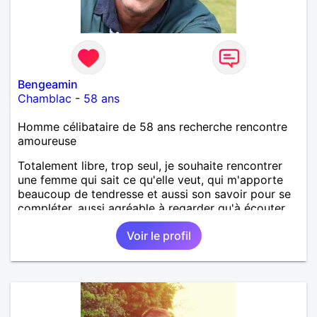
Bengeamin
Chamblac
-
58 ans
Homme célibataire de 58 ans recherche rencontre
amoureuse
Totalement libre, trop seul, je souhaite rencontrer
une femme qui sait ce qu'elle veut, qui m'apporte
beaucoup de tendresse et aussi son savoir pour se
compléter, aussi agréable à regarder qu'à écouter.
J'ai besoin d'aimer et de me sentir aimé, rassurer. Et
Voir le profil
enfin partager les belles choses de la vie, voyager,
etc..