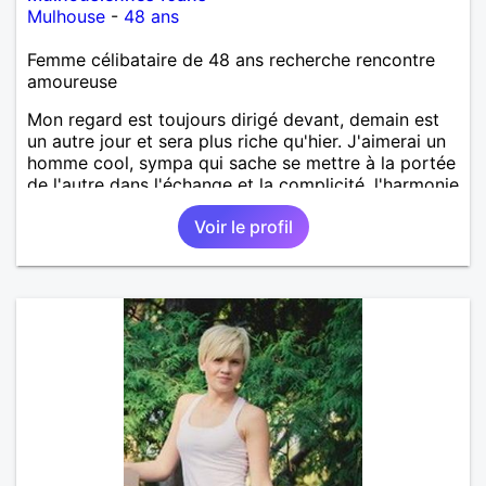
Mulhouse
-
48 ans
Femme célibataire de 48 ans recherche rencontre
amoureuse
Mon regard est toujours dirigé devant, demain est
un autre jour et sera plus riche qu'hier. J'aimerai un
homme cool, sympa qui sache se mettre à la portée
de l'autre dans l'échange et la complicité, l'harmonie
quoi... Merci
Voir le profil