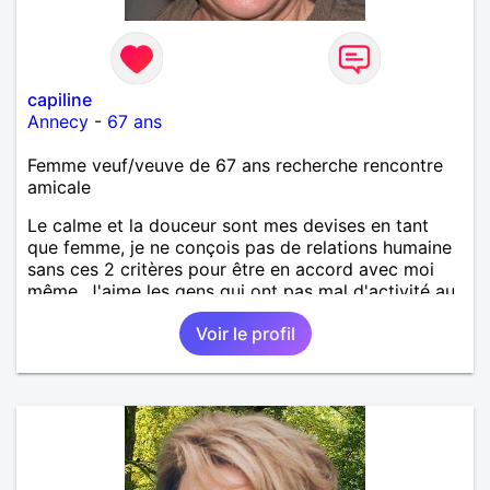
capiline
Annecy
-
67 ans
Femme veuf/veuve de 67 ans recherche rencontre
amicale
Le calme et la douceur sont mes devises en tant
que femme, je ne conçois pas de relations humaine
sans ces 2 critères pour être en accord avec moi
même. J'aime les gens qui ont pas mal d'activité au
dépend de ceux qui sont pantouflard, mais il faut de
Voir le profil
tout pour faire un monde !