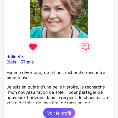
dolinete
Blois
-
57 ans
Femme divorcé(e) de 57 ans recherche rencontre
amoureuse
Je suis en quête d'une belle histoire, je recherche
"mon nouveau rayon de soleil" pour partager de
nouveaux horizons dans le respect de chacun... Un
zeste de folie, de mystère, de passion, de
tendresse, de frissons, d'émotions. Si vous êtes
Voir le profil
dans le profil recherché, faites-moi signe !