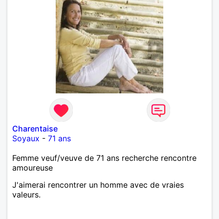
Charentaise
Soyaux
-
71 ans
Femme veuf/veuve de 71 ans recherche rencontre
amoureuse
J'aimerai rencontrer un homme avec de vraies
valeurs.