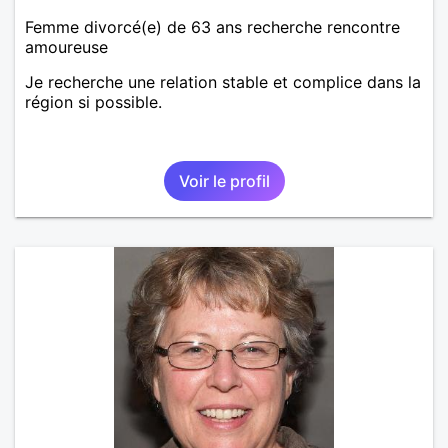
Femme divorcé(e) de 63 ans recherche rencontre
amoureuse
Je recherche une relation stable et complice dans la
région si possible.
Voir le profil