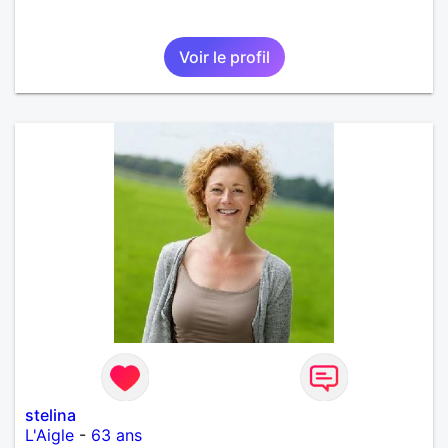
Voir le profil
stelina
L'Aigle
-
63 ans