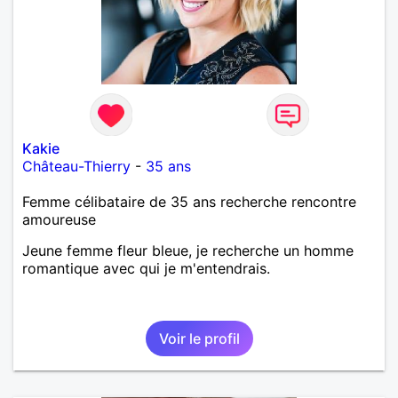
Kakie
Château-Thierry
-
35 ans
Femme célibataire de 35 ans recherche rencontre
amoureuse
Jeune femme fleur bleue, je recherche un homme
romantique avec qui je m'entendrais.
Voir le profil