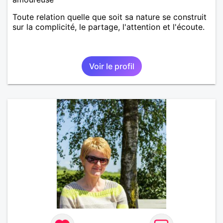
Toute relation quelle que soit sa nature se construit
sur la complicité, le partage, l'attention et l'écoute.
Voir le profil