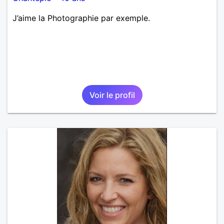
J’aime la Photographie par exemple.
Voir le profil