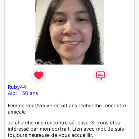
Ruby44
Albi
-
50 ans
Femme veuf/veuve de 50 ans recherche rencontre
amicale
Je cherche une rencontre sérieuse. Si vous êtes
intéressé par mon portrait. Lien avec moi. Je suis
toujours heureuse de vous accueillir.