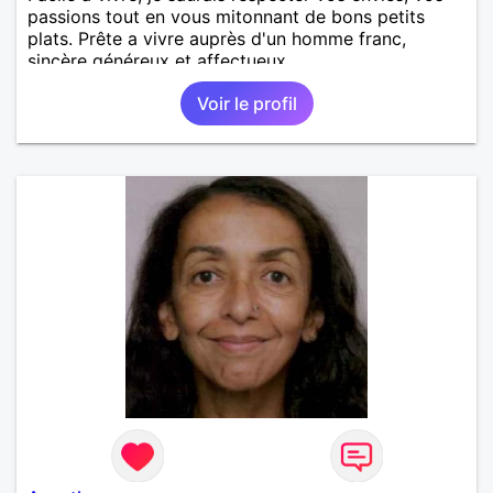
passions tout en vous mitonnant de bons petits
plats. Prête a vivre auprès d'un homme franc,
sincère généreux et affectueux...
Voir le profil