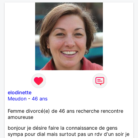
elodinette
Meudon
-
46 ans
Femme divorcé(e) de 46 ans recherche rencontre
amoureuse
bonjour je désire faire la connaissance de gens
sympa pour dial mais surtout pas un rdv d'un soir je