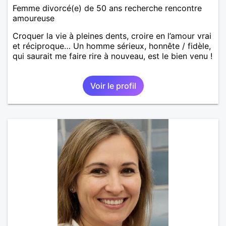
Femme divorcé(e) de 50 ans recherche rencontre
amoureuse
Croquer la vie à pleines dents, croire en l’amour vrai
et réciproque… Un homme sérieux, honnête / fidèle,
qui saurait me faire rire à nouveau, est le bien venu !
Voir le profil