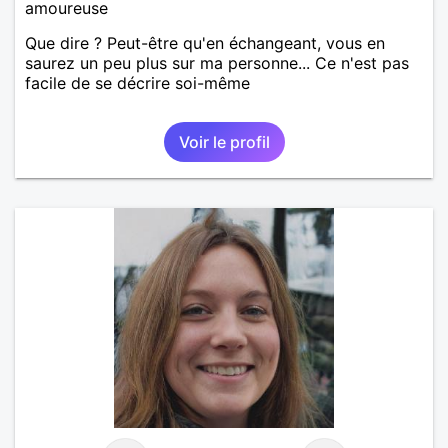
amoureuse
Que dire ? Peut-être qu'en échangeant, vous en
saurez un peu plus sur ma personne... Ce n'est pas
facile de se décrire soi-même
Voir le profil