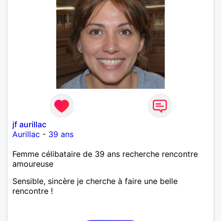
jf aurillac
Aurillac
-
39 ans
Femme célibataire de 39 ans recherche rencontre
amoureuse
Sensible, sincère je cherche à faire une belle
rencontre !