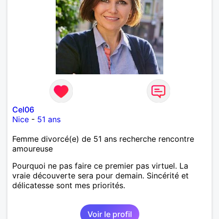
Cel06
Nice
-
51 ans
Femme divorcé(e) de 51 ans recherche rencontre
amoureuse
Pourquoi ne pas faire ce premier pas virtuel. La
vraie découverte sera pour demain. Sincérité et
délicatesse sont mes priorités.
Voir le profil