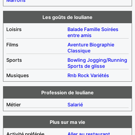
Les goûts de louliane
Loisirs
Balade
Famille
Soirées
entre amis
Films
Aventure
Biographie
Classique
Sports
Bowling
Jogging/Running
Sports de glisse
Musiques
Rnb
Rock
Variétés
Profession de louliane
Métier
Salarié
Plus sur ma vie
Activité préférée
Aller au restaurant