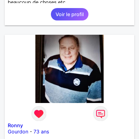
beaucoup de choses etc
Voir le profil
Ronny
Gourdon
-
73 ans