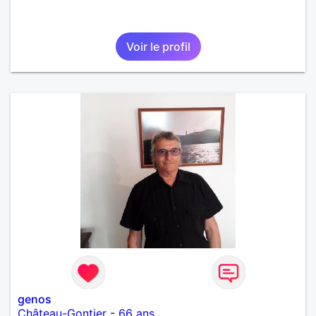
Voir le profil
genos
Château-Gontier
-
66 ans