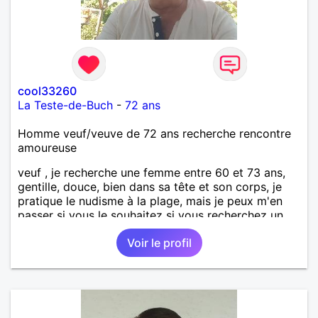
cool33260
La Teste-de-Buch
-
72 ans
Homme veuf/veuve de 72 ans recherche rencontre
amoureuse
veuf , je recherche une femme entre 60 et 73 ans,
gentille, douce, bien dans sa tête et son corps, je
pratique le nudisme à la plage, mais je peux m'en
passer si vous le souhaitez si vous recherchez un
homme sincère, tendre, honnête, fidèle, à l'écoute et
Voir le profil
sachant prendre soin de sa compagne dans le
respect, je suis votre "homme" je veux une vie
tranquille rythmée de balade en forêt ou sur la
plage, pique nique, barbecue , pour être 2 il faut de
la franchise, de la communication, de la fidélité , du
respect et bien sûr de l'amour