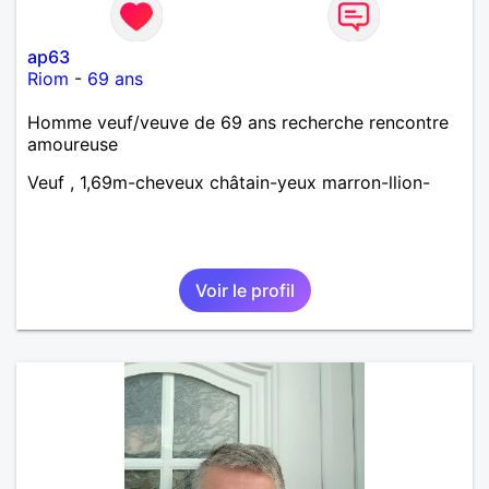
ap63
Riom
-
69 ans
Homme veuf/veuve de 69 ans recherche rencontre
amoureuse
Veuf , 1,69m-cheveux châtain-yeux marron-llion-
Voir le profil