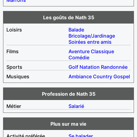
Les goûts de Nath 35
Loisirs
Balade
Bricolage/Jardinage
Soirées entre amis
Films
Aventure
Classique
Comédie
Sports
Golf
Natation
Randonnée
Musiques
Ambiance
Country
Gospel
Profession de Nath 35
Métier
Salarié
Plus sur ma vie
Activité préférée
Se balader