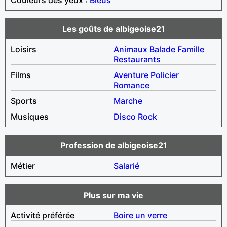
Les goûts de albigeoise21
Loisirs
Animaux
Balade
Famille
Restaurants
Films
Aventure
Policier
Romance
Sports
Marche
Musiques
Disco
Rock
Profession de albigeoise21
Métier
Salarié
Plus sur ma vie
Activité préférée
Boire un verre