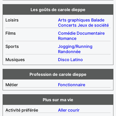
Les goûts de carole dieppe
Loisirs
Arts graphiques
Balade
Concerts
Jeux de société
Films
Comédie
Documentaire
Romance
Sports
Jogging/Running
Randonnée
Musiques
Disco
Latino
Profession de carole dieppe
Métier
Fonctionnaire
Plus sur ma vie
Activité préférée
Aller courir