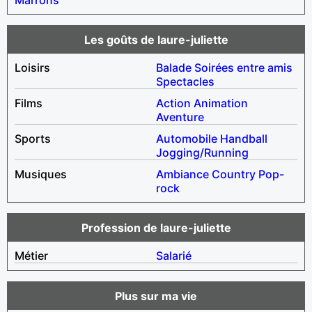
Les goûts de laure-juliette
Loisirs
Balade
Soirées entre amis
Spectacles
Films
Action
Animation
Aventure
Sports
Automobile
Handball
Jogging/Running
Musiques
Ambiance
Country
Pop-
rock
Profession de laure-juliette
Métier
Salarié
Plus sur ma vie