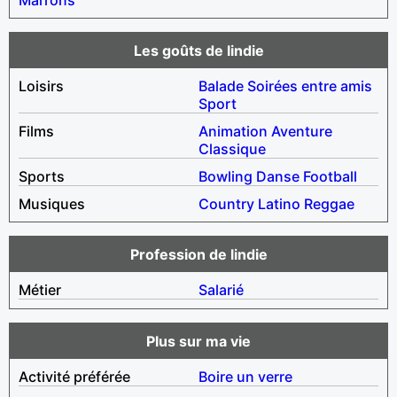
Les goûts de lindie
Loisirs
Balade
Soirées entre amis
Sport
Films
Animation
Aventure
Classique
Sports
Bowling
Danse
Football
Musiques
Country
Latino
Reggae
Profession de lindie
Métier
Salarié
Plus sur ma vie
Activité préférée
Boire un verre