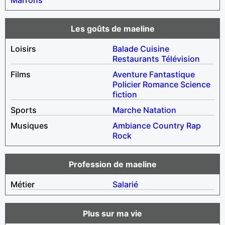
Les goûts de maeline
Loisirs
Balade
Cuisine
Restaurants
Télévision
Films
Aventure
Fantastique
Policier
Romance
Science
fiction
Sports
Marche
Natation
Musiques
Ambiance
Country
Rap
Rock
Profession de maeline
Métier
Salarié
Plus sur ma vie