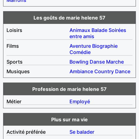
Les goûts de marie helene 57
Loisirs
Animaux
Balade
Soirées
entre amis
Films
Aventure
Biographie
Comédie
Sports
Bowling
Danse
Marche
Musiques
Ambiance
Country
Dance
Profession de marie helene 57
Métier
Employé
Plus sur ma vie
Activité préférée
Se balader