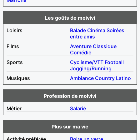
Les goûts de moivivi
Loisirs
Balade
Cinéma
Soirées
entre amis
Films
Aventure
Classique
Comédie
Sports
Cyclisme/VTT
Football
Jogging/Running
Musiques
Ambiance
Country
Latino
Profession de moivivi
Métier
Salarié
Plus sur ma vie
Activité préférée
Boire un verre