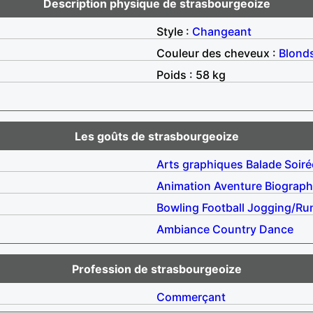
Description physique de strasbourgeoize
Style :
Changeant
Couleur des cheveux :
Blond
Poids : 58 kg
Les goûts de strasbourgeoize
Arts graphiques
Balade
Soiré
Animation
Aventure
Biograph
Bowling
Football
Jogging/Ru
Ambiance
Country
Dance
Profession de strasbourgeoize
Commerçant