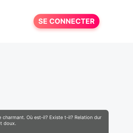
SE CONNECTER
e charmant. Où est-il? Existe t-il? Relation dur
t doux.