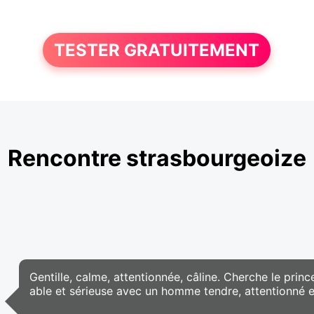
TESTER GRATUITEMENT
Rencontre strasbourgeoize
Gentille, calme, attentionnée, câline. Cherche le princ
able et sérieuse avec un homme tendre, attentionné e