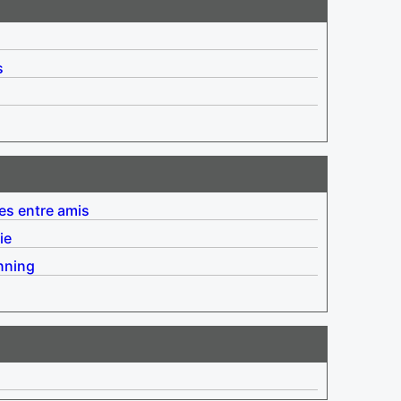
s
es entre amis
ie
nning