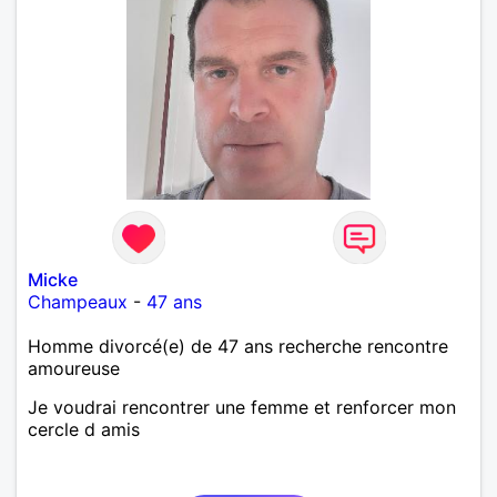
Micke
Champeaux
-
47 ans
Homme divorcé(e) de 47 ans recherche rencontre
amoureuse
Je voudrai rencontrer une femme et renforcer mon
cercle d amis