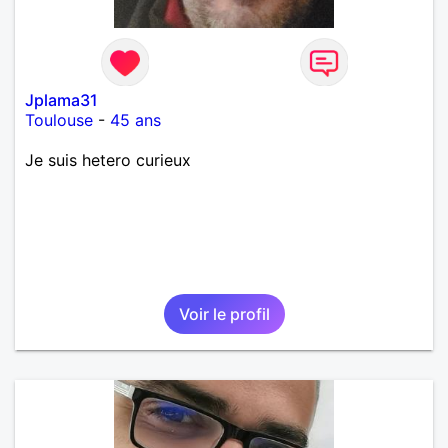
Jplama31
Toulouse
-
45 ans
Je suis hetero curieux
Voir le profil