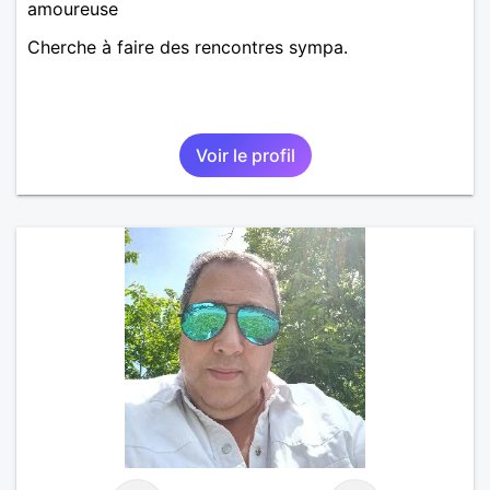
amoureuse
Cherche à faire des rencontres sympa.
Voir le profil