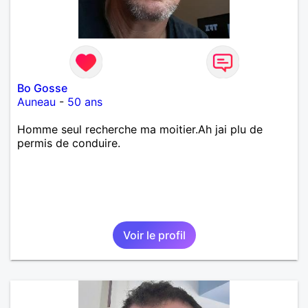
Bo Gosse
Auneau
-
50 ans
Homme seul recherche ma moitier.Ah jai plu de
permis de conduire.
Voir le profil