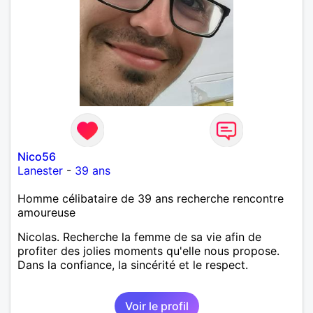
Nico56
Lanester
-
39 ans
Homme célibataire de 39 ans recherche rencontre
amoureuse
Nicolas. Recherche la femme de sa vie afin de
profiter des jolies moments qu'elle nous propose.
Dans la confiance, la sincérité et le respect.
Voir le profil