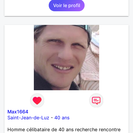
Voir le profil
Max1664
Saint-Jean-de-Luz
-
40 ans
Homme célibataire de 40 ans recherche rencontre