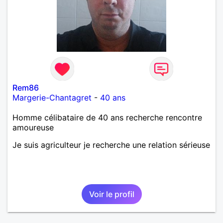
Rem86
Margerie-Chantagret
-
40 ans
Homme célibataire de 40 ans recherche rencontre
amoureuse
Je suis agriculteur je recherche une relation sérieuse
Voir le profil