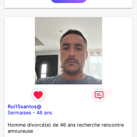
Rui15santos@
Sermaises
-
46 ans
Homme divorcé(e) de 46 ans recherche rencontre
amoureuse