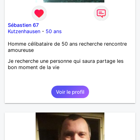
Sébastien 67
Kutzenhausen
-
50 ans
Homme célibataire de 50 ans recherche rencontre
amoureuse
Je recherche une personne qui saura partage les
bon moment de la vie
Voir le profil