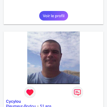
Voir le profil
Cycylou
Pleumeur-Bodou
-
51 ans