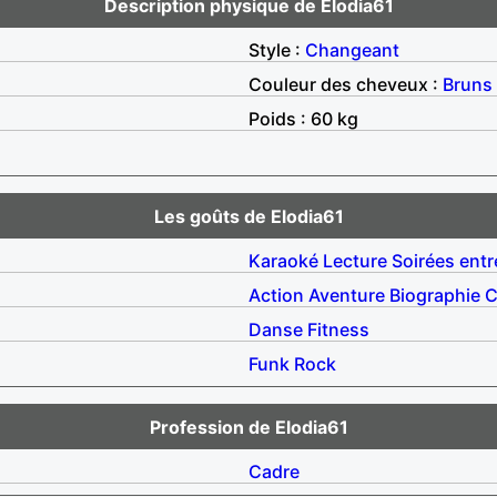
Description physique de Elodia61
Style :
Changeant
Couleur des cheveux :
Bruns
Poids : 60 kg
Les goûts de Elodia61
Karaoké
Lecture
Soirées entr
Action
Aventure
Biographie
C
Danse
Fitness
Funk
Rock
Profession de Elodia61
Cadre