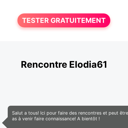
TESTER GRATUITEMENT
Rencontre Elodia61
Salut a tous! Ici pour faire des rencontres et peut être
as à venir faire connaissance! A bientôt !