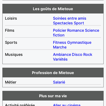
Les goûts de Mietoue
Loisirs
Soirées entre amis
Spectacles
Sport
Films
Policier
Romance
Science
fiction
Sports
Fitness
Gymnastique
Marche
Musiques
Ambiance
Disco
Rock
Variétés
Profession de Mietoue
Métier
Salarié
Plus sur ma vie
Activité préférée
Aller au cinéma