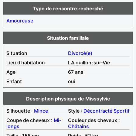
Type de rencontre recherché
Amoureuse
Situation familiale
Situation
Divorcé(e)
Lieu d'habitation
L'Aiguillon-sur-Vie
Age
67 ans
Enfant
oui
Description physique de Misssylvie
Silhouette :
Mince
Style :
Décontracté
Sportif
Coupe de cheveux :
Mi-
Couleur des cheveux :
longs
Châtains
Taille : 158 cm
Poids : 52 kg