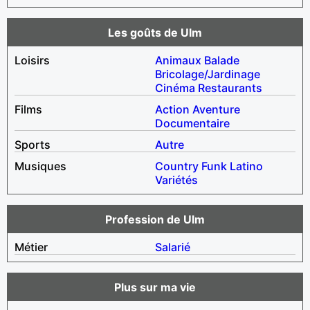
Les goûts de Ulm
Loisirs
Animaux
Balade
Bricolage/Jardinage
Cinéma
Restaurants
Films
Action
Aventure
Documentaire
Sports
Autre
Musiques
Country
Funk
Latino
Variétés
Profession de Ulm
Métier
Salarié
Plus sur ma vie