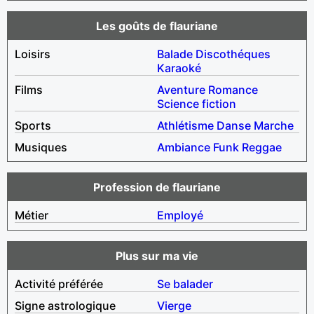
Les goûts de flauriane
Loisirs
Balade
Discothéques
Karaoké
Films
Aventure
Romance
Science fiction
Sports
Athlétisme
Danse
Marche
Musiques
Ambiance
Funk
Reggae
Profession de flauriane
Métier
Employé
Plus sur ma vie
Activité préférée
Se balader
Signe astrologique
Vierge