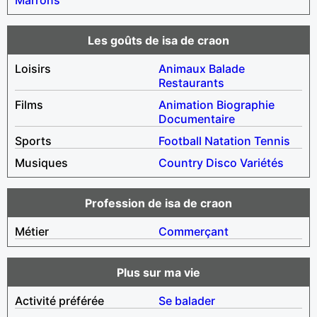
Les goûts de isa de craon
Loisirs
Animaux
Balade
Restaurants
Films
Animation
Biographie
Documentaire
Sports
Football
Natation
Tennis
Musiques
Country
Disco
Variétés
Profession de isa de craon
Métier
Commerçant
Plus sur ma vie
Activité préférée
Se balader