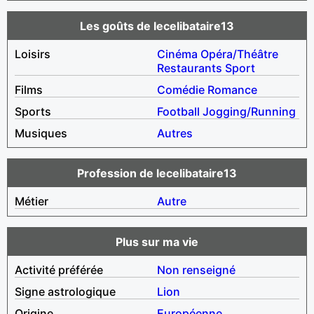
Les goûts de lecelibataire13
Loisirs
Cinéma
Opéra/Théâtre
Restaurants
Sport
Films
Comédie
Romance
Sports
Football
Jogging/Running
Musiques
Autres
Profession de lecelibataire13
Métier
Autre
Plus sur ma vie
Activité préférée
Non renseigné
Signe astrologique
Lion
Origine
Européenne