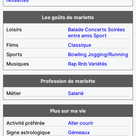
Les goûts de marlotte
Loisirs
Balade
Concerts
Soirées
entre amis
Sport
Films
Classique
Sports
Bowling
Jogging/Running
Musiques
Rap
Rnb
Variétés
Profession de marlotte
Métier
Salarié
Plus sur ma vie
Activité préférée
Aller courir
Signe astrologique
Gémeaux